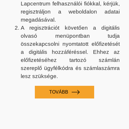
Lapcentrum felhasználói fiókkal, kérjük,
regisztráljon a weboldalon adatai
megadásával.
A regisztrációt követően a digitális
olvasó menüpontban tudja
összekapcsolni nyomtatott előfizetését
a digitális hozzáféréssel. Ehhez az
előfizetéséhez tartozó számlán
szereplő ügyfélkódra és számlaszámra
lesz szüksége.
TOVÁBB