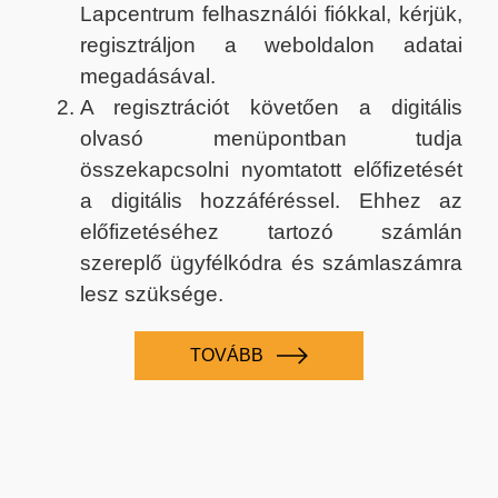
Lapcentrum felhasználói fiókkal, kérjük,
regisztráljon a weboldalon adatai
megadásával.
A regisztrációt követően a digitális
olvasó menüpontban tudja
összekapcsolni nyomtatott előfizetését
a digitális hozzáféréssel. Ehhez az
előfizetéséhez tartozó számlán
szereplő ügyfélkódra és számlaszámra
lesz szüksége.
TOVÁBB