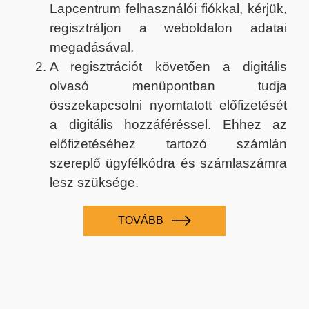
Lapcentrum felhasználói fiókkal, kérjük,
regisztráljon a weboldalon adatai
megadásával.
A regisztrációt követően a digitális
olvasó menüpontban tudja
összekapcsolni nyomtatott előfizetését
a digitális hozzáféréssel. Ehhez az
előfizetéséhez tartozó számlán
szereplő ügyfélkódra és számlaszámra
lesz szüksége.
TOVÁBB