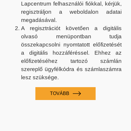
Lapcentrum felhasználói fiókkal, kérjük,
regisztráljon a weboldalon adatai
megadásával.
A regisztrációt követően a digitális
olvasó menüpontban tudja
összekapcsolni nyomtatott előfizetését
a digitális hozzáféréssel. Ehhez az
előfizetéséhez tartozó számlán
szereplő ügyfélkódra és számlaszámra
lesz szüksége.
TOVÁBB