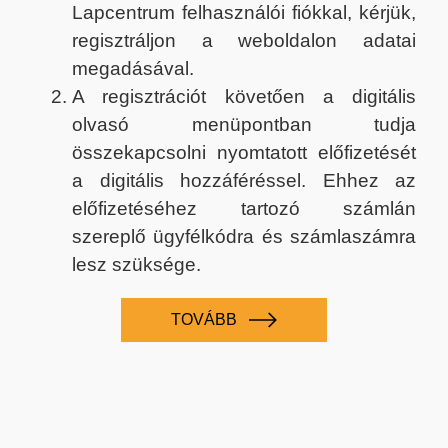
Lapcentrum felhasználói fiókkal, kérjük,
regisztráljon a weboldalon adatai
megadásával.
A regisztrációt követően a digitális
olvasó menüpontban tudja
összekapcsolni nyomtatott előfizetését
a digitális hozzáféréssel. Ehhez az
előfizetéséhez tartozó számlán
szereplő ügyfélkódra és számlaszámra
lesz szüksége.
TOVÁBB