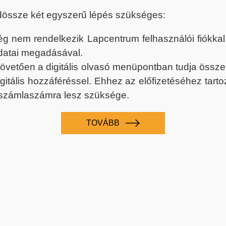
dössze két egyszerű lépés szükséges:
nem rendelkezik Lapcentrum felhasználói fiókkal, k
datai megadásával.
 követően a digitális olvasó menüpontban tudja össz
digitális hozzáféréssel. Ehhez az előfizetéséhez tar
 számlaszámra lesz szüksége.
TOVÁBB