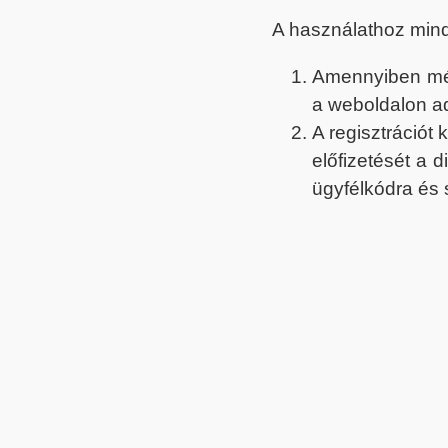
A használathoz min
Amennyiben még 
a weboldalon a
A regisztrációt
előfizetését a 
ügyfélkódra és