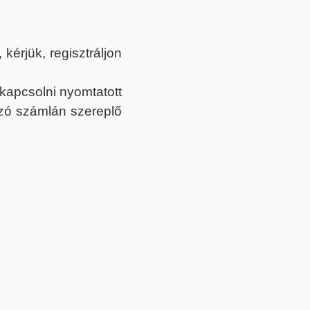
érjük, regisztráljon
ekapcsolni nyomtatott
tozó számlán szereplő