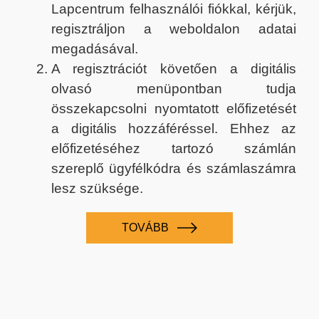
Lapcentrum felhasználói fiókkal, kérjük,
regisztráljon a weboldalon adatai
megadásával.
A regisztrációt követően a digitális
olvasó menüpontban tudja
összekapcsolni nyomtatott előfizetését
a digitális hozzáféréssel. Ehhez az
előfizetéséhez tartozó számlán
szereplő ügyfélkódra és számlaszámra
lesz szüksége.
TOVÁBB