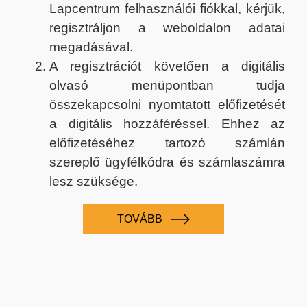
Lapcentrum felhasználói fiókkal, kérjük,
regisztráljon a weboldalon adatai
megadásával.
A regisztrációt követően a digitális
olvasó menüpontban tudja
összekapcsolni nyomtatott előfizetését
a digitális hozzáféréssel. Ehhez az
előfizetéséhez tartozó számlán
szereplő ügyfélkódra és számlaszámra
lesz szüksége.
TOVÁBB