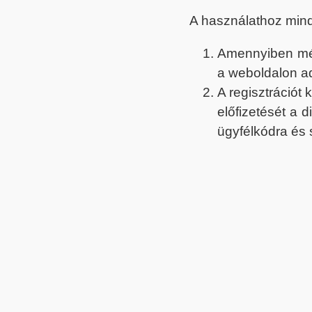
A használathoz min
Amennyiben még 
a weboldalon a
A regisztrációt
előfizetését a 
ügyfélkódra és