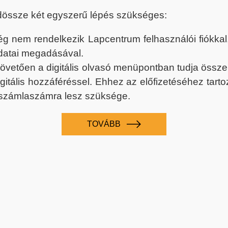
dössze két egyszerű lépés szükséges:
nem rendelkezik Lapcentrum felhasználói fiókkal, k
datai megadásával.
 követően a digitális olvasó menüpontban tudja össz
digitális hozzáféréssel. Ehhez az előfizetéséhez tar
 számlaszámra lesz szüksége.
TOVÁBB