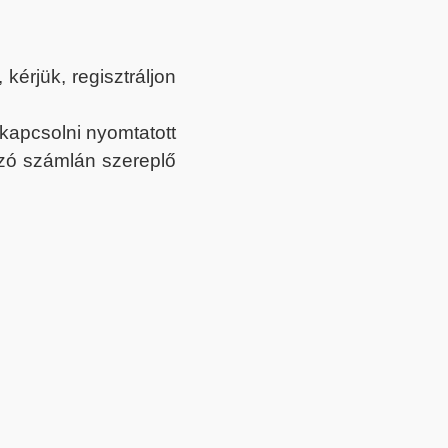
érjük, regisztráljon
ekapcsolni nyomtatott
tozó számlán szereplő