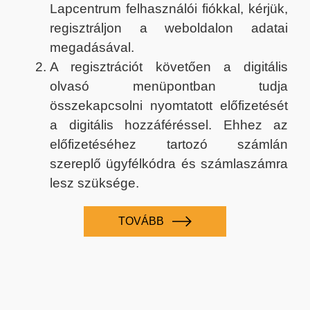
Lapcentrum felhasználói fiókkal, kérjük,
regisztráljon a weboldalon adatai
megadásával.
A regisztrációt követően a digitális
olvasó menüpontban tudja
összekapcsolni nyomtatott előfizetését
a digitális hozzáféréssel. Ehhez az
előfizetéséhez tartozó számlán
szereplő ügyfélkódra és számlaszámra
lesz szüksége.
TOVÁBB