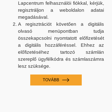
Lapcentrum felhasználói fiókkal, kérjük,
regisztráljon a weboldalon adatai
megadásával.
A regisztrációt követően a digitális
olvasó menüpontban tudja
összekapcsolni nyomtatott előfizetését
a digitális hozzáféréssel. Ehhez az
előfizetéséhez tartozó számlán
szereplő ügyfélkódra és számlaszámra
lesz szüksége.
TOVÁBB