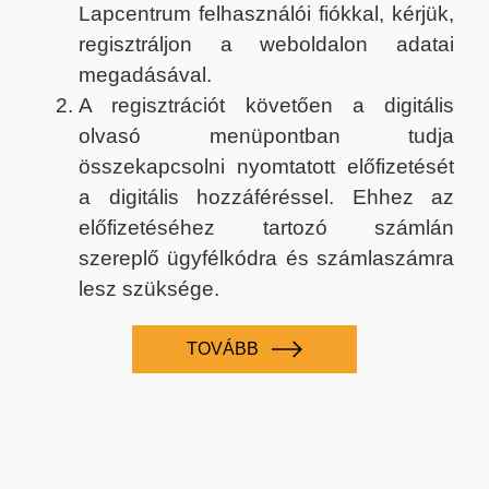
Lapcentrum felhasználói fiókkal, kérjük,
regisztráljon a weboldalon adatai
megadásával.
A regisztrációt követően a digitális
olvasó menüpontban tudja
összekapcsolni nyomtatott előfizetését
a digitális hozzáféréssel. Ehhez az
előfizetéséhez tartozó számlán
szereplő ügyfélkódra és számlaszámra
lesz szüksége.
TOVÁBB