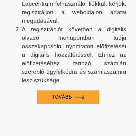
Lapcentrum felhasználói fiókkal, kérjük,
regisztráljon a weboldalon adatai
megadásával.
A regisztrációt követően a digitális
olvasó menüpontban tudja
összekapcsolni nyomtatott előfizetését
a digitális hozzáféréssel. Ehhez az
előfizetéséhez tartozó számlán
szereplő ügyfélkódra és számlaszámra
lesz szüksége.
TOVÁBB