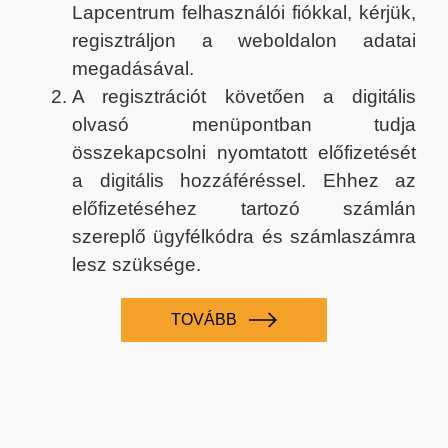
Lapcentrum felhasználói fiókkal, kérjük,
regisztráljon a weboldalon adatai
megadásával.
A regisztrációt követően a digitális
olvasó menüpontban tudja
összekapcsolni nyomtatott előfizetését
a digitális hozzáféréssel. Ehhez az
előfizetéséhez tartozó számlán
szereplő ügyfélkódra és számlaszámra
lesz szüksége.
TOVÁBB