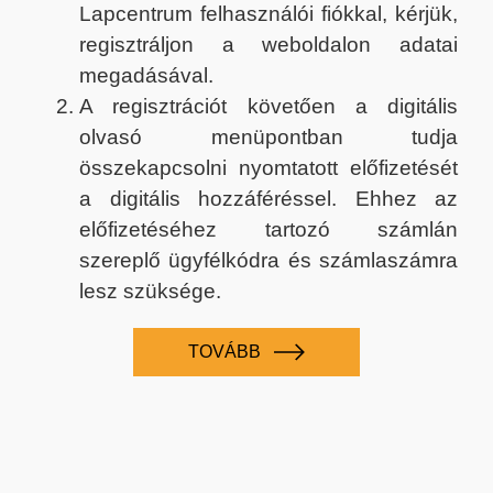
Lapcentrum felhasználói fiókkal, kérjük,
regisztráljon a weboldalon adatai
megadásával.
A regisztrációt követően a digitális
olvasó menüpontban tudja
összekapcsolni nyomtatott előfizetését
a digitális hozzáféréssel. Ehhez az
előfizetéséhez tartozó számlán
szereplő ügyfélkódra és számlaszámra
lesz szüksége.
TOVÁBB