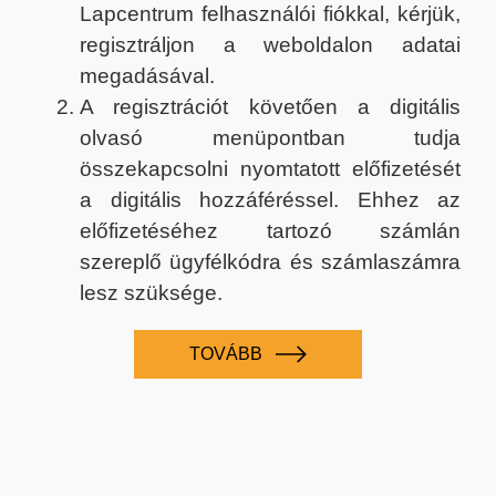
Lapcentrum felhasználói fiókkal, kérjük,
regisztráljon a weboldalon adatai
megadásával.
A regisztrációt követően a digitális
olvasó menüpontban tudja
összekapcsolni nyomtatott előfizetését
a digitális hozzáféréssel. Ehhez az
előfizetéséhez tartozó számlán
szereplő ügyfélkódra és számlaszámra
lesz szüksége.
TOVÁBB