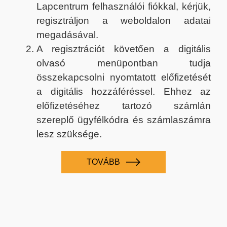
Lapcentrum felhasználói fiókkal, kérjük,
regisztráljon a weboldalon adatai
megadásával.
A regisztrációt követően a digitális
olvasó menüpontban tudja
összekapcsolni nyomtatott előfizetését
a digitális hozzáféréssel. Ehhez az
előfizetéséhez tartozó számlán
szereplő ügyfélkódra és számlaszámra
lesz szüksége.
TOVÁBB