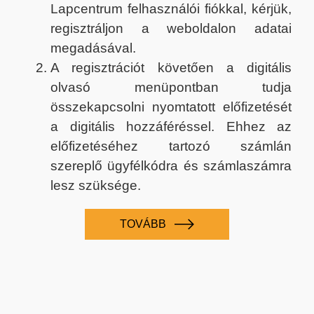
Lapcentrum felhasználói fiókkal, kérjük,
regisztráljon a weboldalon adatai
megadásával.
A regisztrációt követően a digitális
olvasó menüpontban tudja
összekapcsolni nyomtatott előfizetését
a digitális hozzáféréssel. Ehhez az
előfizetéséhez tartozó számlán
szereplő ügyfélkódra és számlaszámra
lesz szüksége.
TOVÁBB