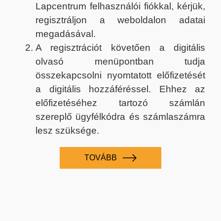
Lapcentrum felhasználói fiókkal, kérjük,
regisztráljon a weboldalon adatai
megadásával.
A regisztrációt követően a digitális
olvasó menüpontban tudja
összekapcsolni nyomtatott előfizetését
a digitális hozzáféréssel. Ehhez az
előfizetéséhez tartozó számlán
szereplő ügyfélkódra és számlaszámra
lesz szüksége.
TOVÁBB