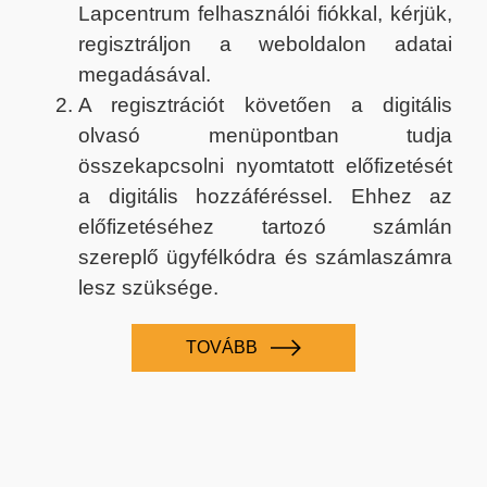
Lapcentrum felhasználói fiókkal, kérjük,
regisztráljon a weboldalon adatai
megadásával.
A regisztrációt követően a digitális
olvasó menüpontban tudja
összekapcsolni nyomtatott előfizetését
a digitális hozzáféréssel. Ehhez az
előfizetéséhez tartozó számlán
szereplő ügyfélkódra és számlaszámra
lesz szüksége.
TOVÁBB