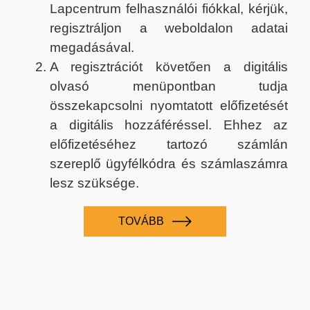
Lapcentrum felhasználói fiókkal, kérjük,
regisztráljon a weboldalon adatai
megadásával.
A regisztrációt követően a digitális
olvasó menüpontban tudja
összekapcsolni nyomtatott előfizetését
a digitális hozzáféréssel. Ehhez az
előfizetéséhez tartozó számlán
szereplő ügyfélkódra és számlaszámra
lesz szüksége.
TOVÁBB