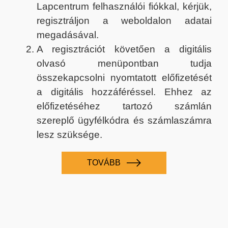
Lapcentrum felhasználói fiókkal, kérjük,
regisztráljon a weboldalon adatai
megadásával.
A regisztrációt követően a digitális
olvasó menüpontban tudja
összekapcsolni nyomtatott előfizetését
a digitális hozzáféréssel. Ehhez az
előfizetéséhez tartozó számlán
szereplő ügyfélkódra és számlaszámra
lesz szüksége.
TOVÁBB