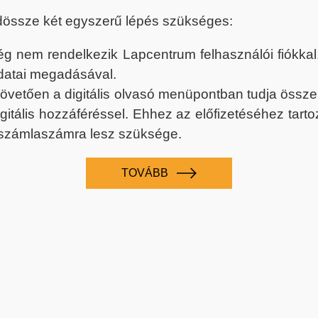
dössze két egyszerű lépés szükséges:
nem rendelkezik Lapcentrum felhasználói fiókkal, k
datai megadásával.
 követően a digitális olvasó menüpontban tudja össz
digitális hozzáféréssel. Ehhez az előfizetéséhez tar
 számlaszámra lesz szüksége.
TOVÁBB