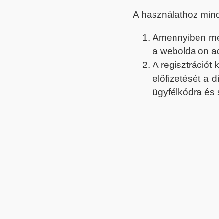
A használathoz min
Amennyiben még 
a weboldalon a
A regisztrációt
előfizetését a 
ügyfélkódra és