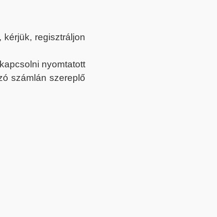
érjük, regisztráljon
ekapcsolni nyomtatott
tozó számlán szereplő