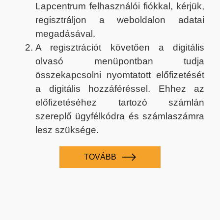
Lapcentrum felhasználói fiókkal, kérjük,
regisztráljon a weboldalon adatai
megadásával.
A regisztrációt követően a digitális
olvasó menüpontban tudja
összekapcsolni nyomtatott előfizetését
a digitális hozzáféréssel. Ehhez az
előfizetéséhez tartozó számlán
szereplő ügyfélkódra és számlaszámra
lesz szüksége.
TOVÁBB