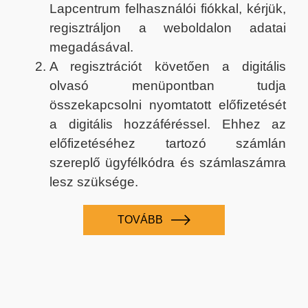
Lapcentrum felhasználói fiókkal, kérjük,
regisztráljon a weboldalon adatai
megadásával.
A regisztrációt követően a digitális
olvasó menüpontban tudja
összekapcsolni nyomtatott előfizetését
a digitális hozzáféréssel. Ehhez az
előfizetéséhez tartozó számlán
szereplő ügyfélkódra és számlaszámra
lesz szüksége.
TOVÁBB