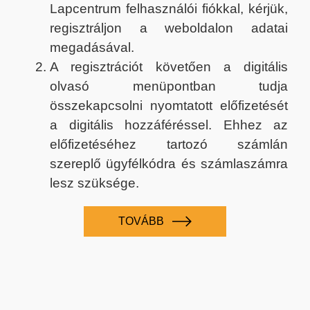
Lapcentrum felhasználói fiókkal, kérjük,
regisztráljon a weboldalon adatai
megadásával.
A regisztrációt követően a digitális
olvasó menüpontban tudja
összekapcsolni nyomtatott előfizetését
a digitális hozzáféréssel. Ehhez az
előfizetéséhez tartozó számlán
szereplő ügyfélkódra és számlaszámra
lesz szüksége.
TOVÁBB