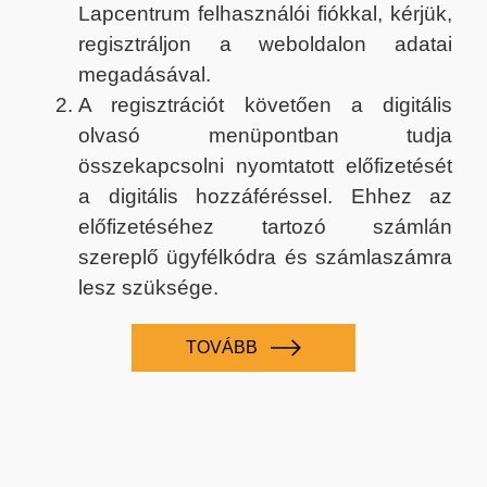
Lapcentrum felhasználói fiókkal, kérjük,
regisztráljon a weboldalon adatai
megadásával.
A regisztrációt követően a digitális
olvasó menüpontban tudja
összekapcsolni nyomtatott előfizetését
a digitális hozzáféréssel. Ehhez az
előfizetéséhez tartozó számlán
szereplő ügyfélkódra és számlaszámra
lesz szüksége.
TOVÁBB