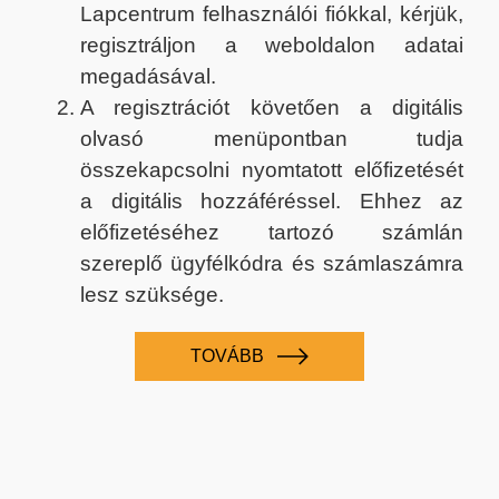
Lapcentrum felhasználói fiókkal, kérjük,
regisztráljon a weboldalon adatai
megadásával.
A regisztrációt követően a digitális
olvasó menüpontban tudja
összekapcsolni nyomtatott előfizetését
a digitális hozzáféréssel. Ehhez az
előfizetéséhez tartozó számlán
szereplő ügyfélkódra és számlaszámra
lesz szüksége.
TOVÁBB