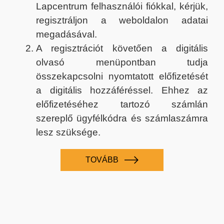
Lapcentrum felhasználói fiókkal, kérjük,
regisztráljon a weboldalon adatai
megadásával.
A regisztrációt követően a digitális
olvasó menüpontban tudja
összekapcsolni nyomtatott előfizetését
a digitális hozzáféréssel. Ehhez az
előfizetéséhez tartozó számlán
szereplő ügyfélkódra és számlaszámra
lesz szüksége.
TOVÁBB