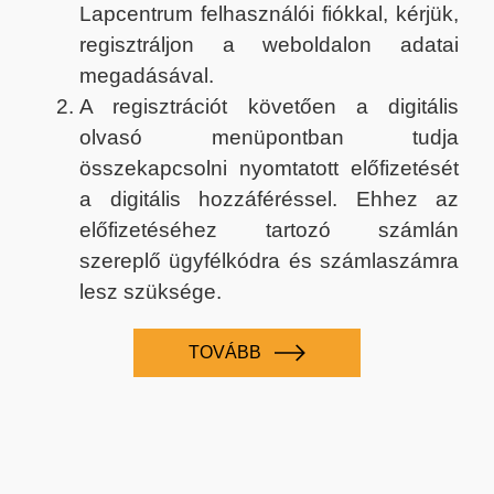
Lapcentrum felhasználói fiókkal, kérjük,
regisztráljon a weboldalon adatai
megadásával.
A regisztrációt követően a digitális
olvasó menüpontban tudja
összekapcsolni nyomtatott előfizetését
a digitális hozzáféréssel. Ehhez az
előfizetéséhez tartozó számlán
szereplő ügyfélkódra és számlaszámra
lesz szüksége.
TOVÁBB