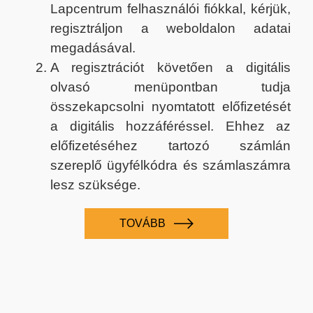
Lapcentrum felhasználói fiókkal, kérjük,
regisztráljon a weboldalon adatai
megadásával.
A regisztrációt követően a digitális
olvasó menüpontban tudja
összekapcsolni nyomtatott előfizetését
a digitális hozzáféréssel. Ehhez az
előfizetéséhez tartozó számlán
szereplő ügyfélkódra és számlaszámra
lesz szüksége.
TOVÁBB