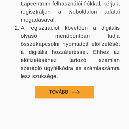
Lapcentrum felhasználói fiókkal, kérjük,
regisztráljon a weboldalon adatai
megadásával.
A regisztrációt követően a digitális
olvasó menüpontban tudja
összekapcsolni nyomtatott előfizetését
a digitális hozzáféréssel. Ehhez az
előfizetéséhez tartozó számlán
szereplő ügyfélkódra és számlaszámra
lesz szüksége.
TOVÁBB