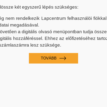
dössze két egyszerű lépés szükséges:
nem rendelkezik Lapcentrum felhasználói fiókkal, k
datai megadásával.
 követően a digitális olvasó menüpontban tudja össz
digitális hozzáféréssel. Ehhez az előfizetéséhez tar
 számlaszámra lesz szüksége.
TOVÁBB