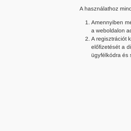
A használathoz min
Amennyiben még 
a weboldalon a
A regisztrációt
előfizetését a 
ügyfélkódra és