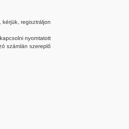
érjük, regisztráljon
ekapcsolni nyomtatott
tozó számlán szereplő