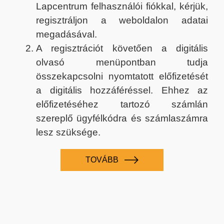
Lapcentrum felhasználói fiókkal, kérjük,
regisztráljon a weboldalon adatai
megadásával.
A regisztrációt követően a digitális
olvasó menüpontban tudja
összekapcsolni nyomtatott előfizetését
a digitális hozzáféréssel. Ehhez az
előfizetéséhez tartozó számlán
szereplő ügyfélkódra és számlaszámra
lesz szüksége.
TOVÁBB