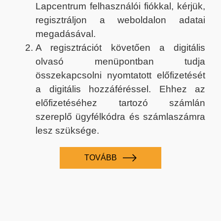
Lapcentrum felhasználói fiókkal, kérjük,
regisztráljon a weboldalon adatai
megadásával.
A regisztrációt követően a digitális
olvasó menüpontban tudja
összekapcsolni nyomtatott előfizetését
a digitális hozzáféréssel. Ehhez az
előfizetéséhez tartozó számlán
szereplő ügyfélkódra és számlaszámra
lesz szüksége.
TOVÁBB