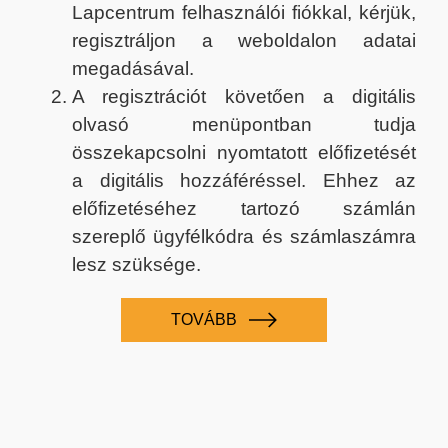
Lapcentrum felhasználói fiókkal, kérjük,
regisztráljon a weboldalon adatai
megadásával.
A regisztrációt követően a digitális
olvasó menüpontban tudja
összekapcsolni nyomtatott előfizetését
a digitális hozzáféréssel. Ehhez az
előfizetéséhez tartozó számlán
szereplő ügyfélkódra és számlaszámra
lesz szüksége.
TOVÁBB