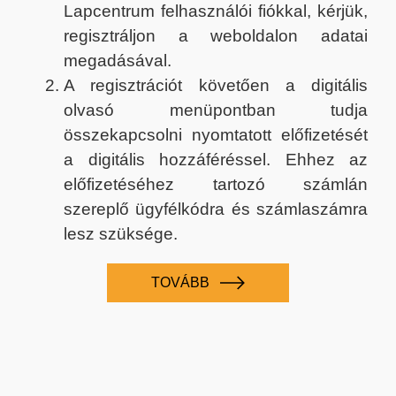
Lapcentrum felhasználói fiókkal, kérjük,
regisztráljon a weboldalon adatai
megadásával.
A regisztrációt követően a digitális
olvasó menüpontban tudja
összekapcsolni nyomtatott előfizetését
a digitális hozzáféréssel. Ehhez az
előfizetéséhez tartozó számlán
szereplő ügyfélkódra és számlaszámra
lesz szüksége.
TOVÁBB