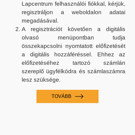
Lapcentrum felhasználói fiókkal, kérjük,
regisztráljon a weboldalon adatai
megadásával.
A regisztrációt követően a digitális
olvasó menüpontban tudja
összekapcsolni nyomtatott előfizetését
a digitális hozzáféréssel. Ehhez az
előfizetéséhez tartozó számlán
szereplő ügyfélkódra és számlaszámra
lesz szüksége.
TOVÁBB