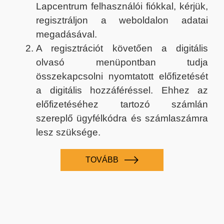
Lapcentrum felhasználói fiókkal, kérjük,
regisztráljon a weboldalon adatai
megadásával.
A regisztrációt követően a digitális
olvasó menüpontban tudja
összekapcsolni nyomtatott előfizetését
a digitális hozzáféréssel. Ehhez az
előfizetéséhez tartozó számlán
szereplő ügyfélkódra és számlaszámra
lesz szüksége.
TOVÁBB