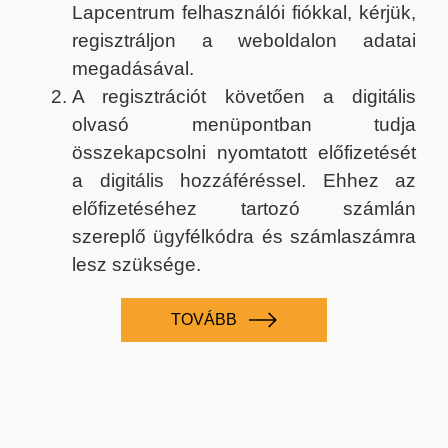
Lapcentrum felhasználói fiókkal, kérjük,
regisztráljon a weboldalon adatai
megadásával.
A regisztrációt követően a digitális
olvasó menüpontban tudja
összekapcsolni nyomtatott előfizetését
a digitális hozzáféréssel. Ehhez az
előfizetéséhez tartozó számlán
szereplő ügyfélkódra és számlaszámra
lesz szüksége.
TOVÁBB