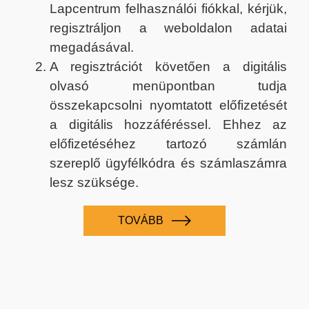
Lapcentrum felhasználói fiókkal, kérjük,
regisztráljon a weboldalon adatai
megadásával.
A regisztrációt követően a digitális
olvasó menüpontban tudja
összekapcsolni nyomtatott előfizetését
a digitális hozzáféréssel. Ehhez az
előfizetéséhez tartozó számlán
szereplő ügyfélkódra és számlaszámra
lesz szüksége.
TOVÁBB