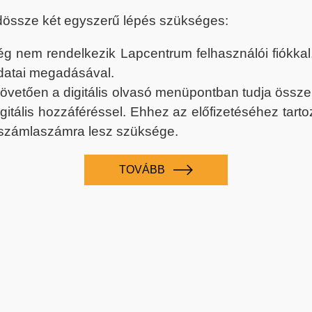
dössze két egyszerű lépés szükséges:
nem rendelkezik Lapcentrum felhasználói fiókkal, k
datai megadásával.
 követően a digitális olvasó menüpontban tudja össz
digitális hozzáféréssel. Ehhez az előfizetéséhez tar
 számlaszámra lesz szüksége.
TOVÁBB