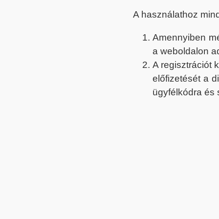
A használathoz min
Amennyiben még 
a weboldalon a
A regisztrációt
előfizetését a 
ügyfélkódra és