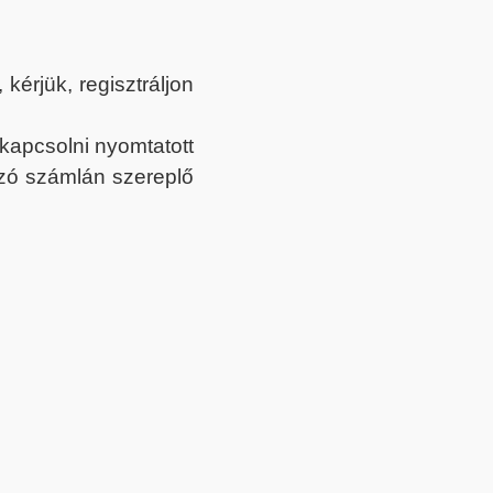
érjük, regisztráljon
ekapcsolni nyomtatott
tozó számlán szereplő