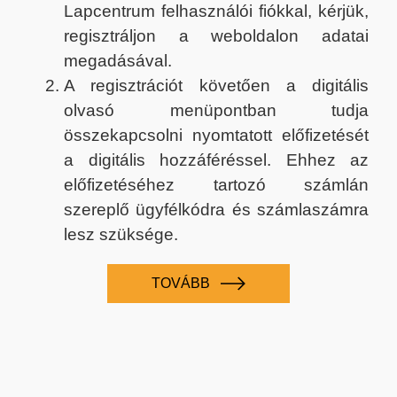
Lapcentrum felhasználói fiókkal, kérjük,
regisztráljon a weboldalon adatai
megadásával.
A regisztrációt követően a digitális
olvasó menüpontban tudja
összekapcsolni nyomtatott előfizetését
a digitális hozzáféréssel. Ehhez az
előfizetéséhez tartozó számlán
szereplő ügyfélkódra és számlaszámra
lesz szüksége.
TOVÁBB