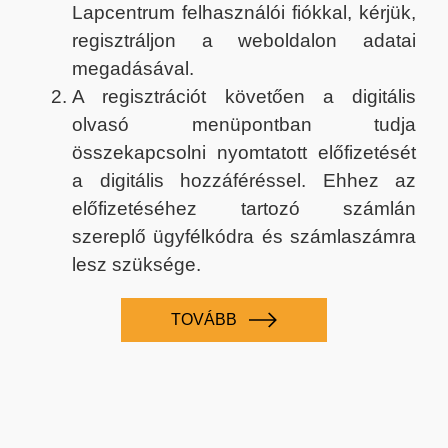
Lapcentrum felhasználói fiókkal, kérjük,
regisztráljon a weboldalon adatai
megadásával.
A regisztrációt követően a digitális
olvasó menüpontban tudja
összekapcsolni nyomtatott előfizetését
a digitális hozzáféréssel. Ehhez az
előfizetéséhez tartozó számlán
szereplő ügyfélkódra és számlaszámra
lesz szüksége.
TOVÁBB