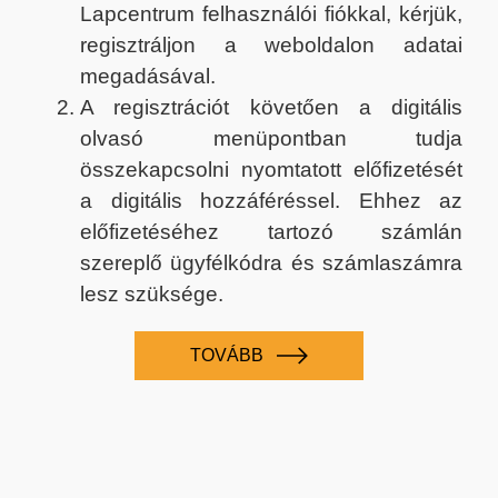
Lapcentrum felhasználói fiókkal, kérjük,
regisztráljon a weboldalon adatai
megadásával.
A regisztrációt követően a digitális
olvasó menüpontban tudja
összekapcsolni nyomtatott előfizetését
a digitális hozzáféréssel. Ehhez az
előfizetéséhez tartozó számlán
szereplő ügyfélkódra és számlaszámra
lesz szüksége.
TOVÁBB