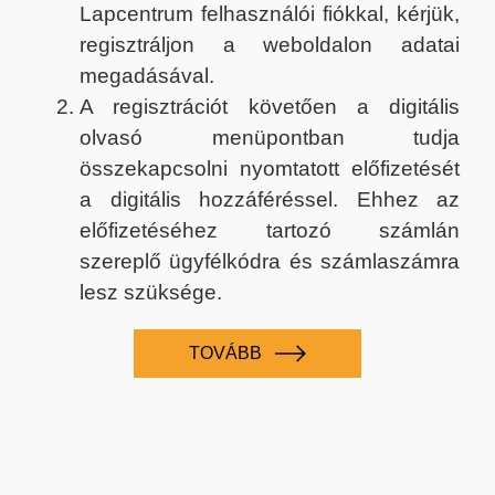
Lapcentrum felhasználói fiókkal, kérjük,
regisztráljon a weboldalon adatai
megadásával.
A regisztrációt követően a digitális
olvasó menüpontban tudja
összekapcsolni nyomtatott előfizetését
a digitális hozzáféréssel. Ehhez az
előfizetéséhez tartozó számlán
szereplő ügyfélkódra és számlaszámra
lesz szüksége.
TOVÁBB