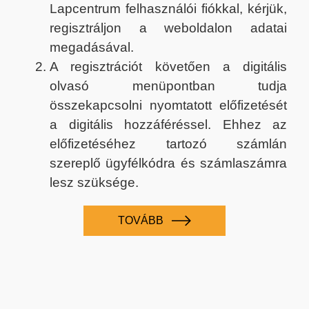
Lapcentrum felhasználói fiókkal, kérjük,
regisztráljon a weboldalon adatai
megadásával.
A regisztrációt követően a digitális
olvasó menüpontban tudja
összekapcsolni nyomtatott előfizetését
a digitális hozzáféréssel. Ehhez az
előfizetéséhez tartozó számlán
szereplő ügyfélkódra és számlaszámra
lesz szüksége.
TOVÁBB