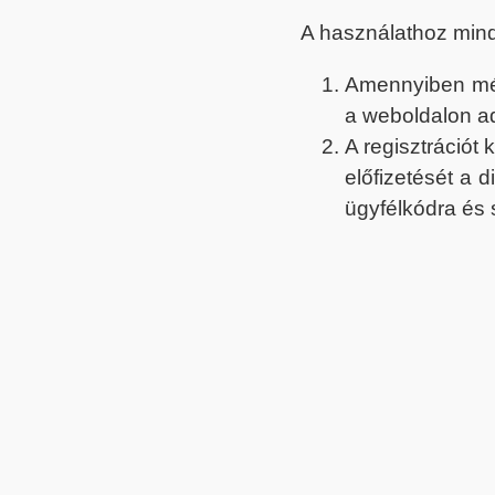
A használathoz min
Amennyiben még 
a weboldalon a
A regisztrációt
előfizetését a 
ügyfélkódra és