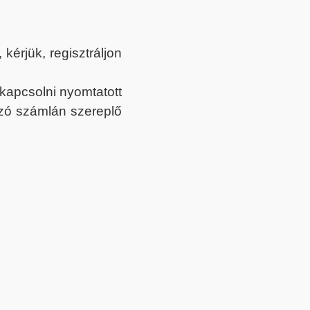
érjük, regisztráljon
ekapcsolni nyomtatott
tozó számlán szereplő