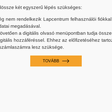
dössze két egyszerű lépés szükséges:
nem rendelkezik Lapcentrum felhasználói fiókkal, k
datai megadásával.
 követően a digitális olvasó menüpontban tudja össz
digitális hozzáféréssel. Ehhez az előfizetéséhez tar
 számlaszámra lesz szüksége.
TOVÁBB