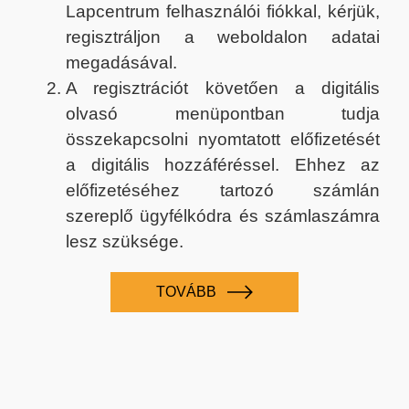
Lapcentrum felhasználói fiókkal, kérjük,
regisztráljon a weboldalon adatai
megadásával.
A regisztrációt követően a digitális
olvasó menüpontban tudja
összekapcsolni nyomtatott előfizetését
a digitális hozzáféréssel. Ehhez az
előfizetéséhez tartozó számlán
szereplő ügyfélkódra és számlaszámra
lesz szüksége.
TOVÁBB