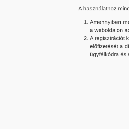
A használathoz min
Amennyiben még 
a weboldalon a
A regisztrációt
előfizetését a 
ügyfélkódra és