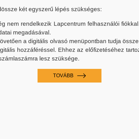
dössze két egyszerű lépés szükséges:
nem rendelkezik Lapcentrum felhasználói fiókkal, k
datai megadásával.
 követően a digitális olvasó menüpontban tudja össz
digitális hozzáféréssel. Ehhez az előfizetéséhez tar
 számlaszámra lesz szüksége.
TOVÁBB