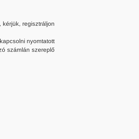
érjük, regisztráljon
ekapcsolni nyomtatott
tozó számlán szereplő